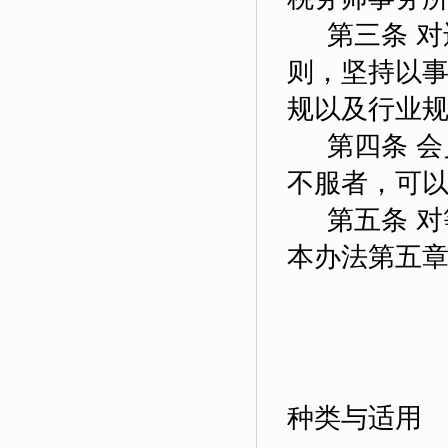
第三条 对
则，坚持以
规以及行业
第四条 会
不服者，可
第五条 对
本办法第五
第
种类与适用