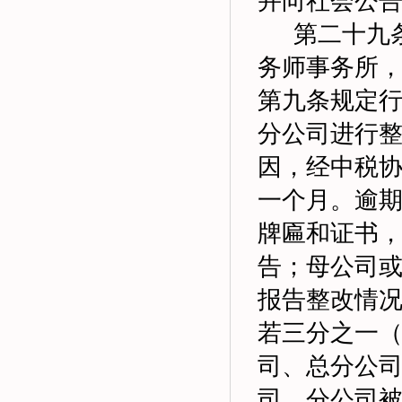
并向社会公
第二十九条
务师事务所
第九条规定
分公司进行
因，经中税
一个月。逾
牌匾和证书
告；母公司
报告整改情
若三分之一
司、总分公
司、分公司