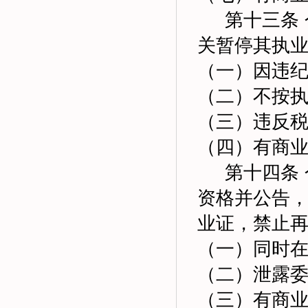
第十三条 
关暂停其执
（一）因违
（二）不按
（三）违反
（四）有商
第十四条 
资格并公告
业证，禁止
（一）同时
（二）泄露
（三）有商