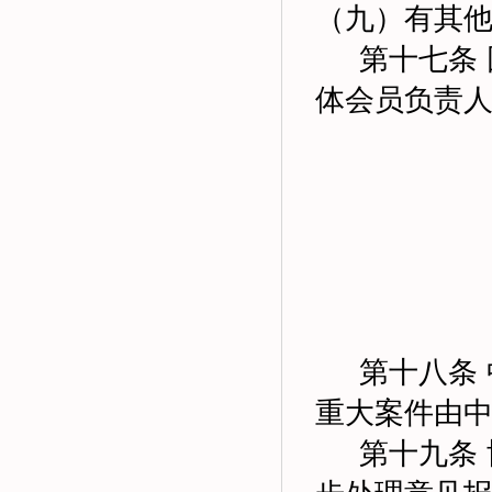
（九）有其
第十七条 
体会员负责
第
第十八条 
重大案件由
第十九条 