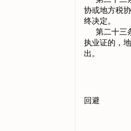
协或地方税
终决定。
第二十三条
执业证的，
出。
第
回避