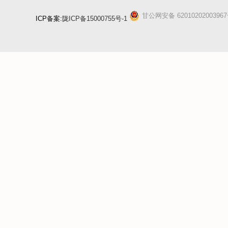
甘公网安备 6201020200396
ICP备案:
陇ICP备15000755号-1