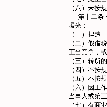
（八）未按
第十二条 
曝光：
（一）捏造
（二）假借
正当竞争，
（三）转所
（四）不按
（五）不按
（六）因工
当事人或第
（七）有商