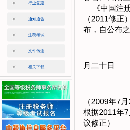
行业党建
《中国注册
（2011修
通知通告
布，自公布
注税考试
文件传递
二
月二十日
相关下载
（2009年
根据2011
议修正）