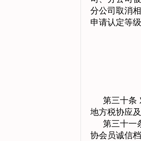
分公司取消
申请认定等
第
第三十条 
地方税协应
第三十一条
协会员诚信