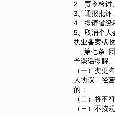
2、责令检讨
3、通报批评
4、提请省级
5、取消个人
执业备案或
第七条 团
予谈话提醒
（一）变更
人协议、经
的；
（二）将不
（三）不按