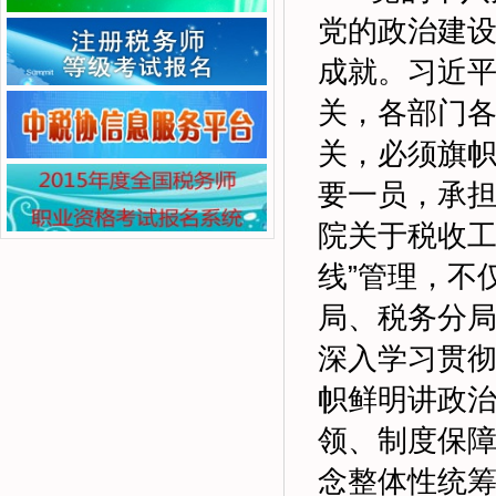
党的政治建
成就。习近
关，各部门
关，必须旗
要一员，承
院关于税收工
线”管理，不
局、税务分
深入学习贯
帜鲜明讲政治
领、制度保障
念整体性统