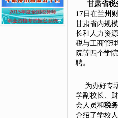
甘肃省税
1
7
日在兰州
甘肃省内规模
长和人力资
税与工商管
院等四个学院
聘。
为办好专
学副校长、
会人员和
税
介绍了学校