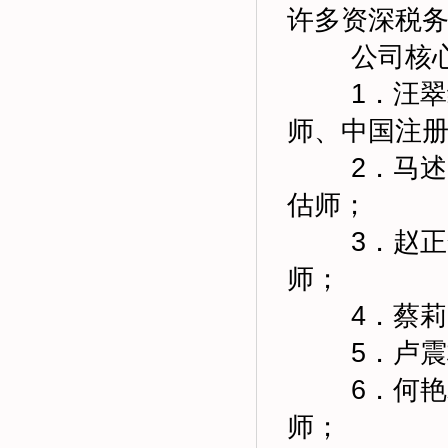
许多资深税
公司核
1．汪
师、中国注
2．马
估师；
3．赵
师；
4．蔡
5．卢
6．何
师；