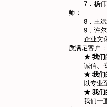
7．杨
师；
8．王
9．许
企业文
质满足客户
★ 我
诚信、
★ 我
以专业
★ 我
我们一