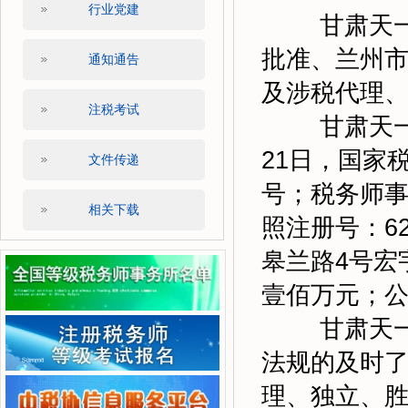
行业党建
甘肃天一永
批准、兰州
通知通告
及涉税代理
注税考试
甘肃天一
21日，国家
文件传递
号；税务师事
相关下载
照注册号：62
皋兰路4号宏
壹佰万元；
甘肃天
法规的及时了
理、独立、胜