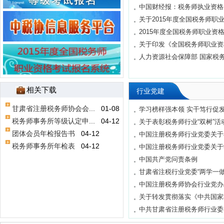
关于办理2025年度税务师职业资格证
中国财经报：税务师执业资格考
书及个人会员入会...
[01-21]
关于2015年度全国税务师职业
关于申领2025年度税务师职业资格证
2015年度全国税务师职业资格
书的公告中国注册...
[12-16]
关于2025年度税务师职业资格考试成
关于印发《全国税务师职业资格
绩查询有关事项的...
[12-08]
人力资源社会保障部 国家税务总
2025年度税务师职业资格考试准考证
打印公告 中国注册...
[11-05]
2025年度税务师职业资格考试补报
相关下载
名
[08-01]
行业党建
2025年度税务师职业资格 补考试报名
甘肃省注册税务师协会会...
01-08
时间
[07-24]
学习榜样强本领 实干笃行促发展
中国注册税务师协会公告〔2025〕第3
税务师事务所等级认定申...
04-12
关于表彰税务师行业“双树”活动
号
[05-08]
团体会员年检报告书
04-12
中国注册税务师行业党委关于在
关于办理2024年度税务师职业资格证
税务师事务所年检表
04-12
中国注册税务师行业党委关于学
书及个人会员入会...
[01-08]
关于申领2024年度税务师职业资格证
中国共产党问责条例
书的公告 中国注册...
[12-05]
甘肃省注税行业党委“两学一做”
中国注册税务师协会行业党办邱
关于转发贯彻落实《中共国家税
中共甘肃省注册税务师行业委员