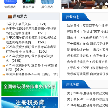
管理用表
协会用表
其它用表
2026年度税务师职业资格考试报名公
告中国注册税务师...
[04-30]
通知通告
行业动态
关于办理2025年度税务师职业资格证
书及个人会员入会...
[01-21]
法治日报：互联网平台企业报送
关于申领2025年度税务师职业资格证
经济日报：“拼多多”因不按规定
书的公告中国注册...
[12-16]
关于2025年度税务师职业资格考试成
新华社：上海市税务部门依法对“
绩查询有关事项的...
[12-08]
三十载匠心铸魂 新征程竞绽芳华
2025年度税务师职业资格考试准考证
陇原芳华绽金秋 甘肃税协双
打印公告 中国注册...
[11-05]
2025年度税务师职业资格考试补报
税务师职业资格： 点亮专业之
名
[08-01]
含金量持续提升！税务师资格证
2025年度税务师职业资格 补考试报名
关于印发《PPP（政府和社会资
时间
[07-24]
中国注册税务师协会公告〔2025〕第3
警示教育强震慑 自律监管促发
号
[05-08]
关于办理2024年度税务师职业资格证
注税考试
书及个人会员入会...
[01-08]
关于申领2024年度税务师职业资格证
关于2016年度税务师职业资格
书的公告 中国注册...
[12-05]
关于领取2015年税务师职业
2026年度税务师职业资格考试报名公
2016年度全国税务师职业资
告中国注册税务师...
[04-30]