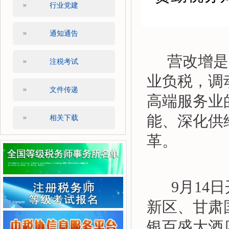
行业党建
通知通告
营改增是
注税考试
业负税，调
文件传递
高端服务业
能、深化供
相关下载
革。
9
月
14
日
新区、甘肃
银百盛大酒