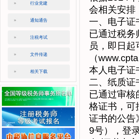
行业党建
会相关安排
一、电子证
通知通告
已通过税务
注税考试
员，即日起
文件传递
（www.cp
本人电子证
相关下载
二、纸质证
已通过审核
格证书，可
证书的公告
9号），登录考试